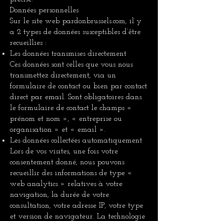
Données personnelles
Sur le site web pardonbrussels.com, il y
a 2 types de données susceptibles d’être
recueillies :
Les données transmises directement
Ces données sont celles que vous nous
transmettez directement, via un
formulaire de contact ou bien par contact
direct par email. Sont obligatoires dans
le formulaire de contact le champs «
prénom et nom », « entreprise ou
organisation » et « email ».
Les données collectées automatiquement
Lors de vos visites, une fois votre
consentement donné, nous pouvons
recueillir des informations de type «
web analytics » relatives à votre
navigation, la durée de votre
consultation, votre adresse IP, votre type
et version de navigateur. La technologie