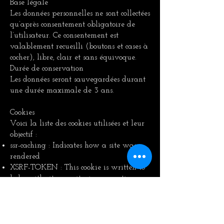
Base légale
Les données personnelles ne sont collectées
qu’après consentement obligatoire de
l’utilisateur. Ce consentement est
valablement recueilli (boutons et cases à
cocher), libre, clair et sans équivoque.
Durée de conservation
Les données seront sauvegardées durant
une durée maximale de 3 ans.
Cookies
Voici la liste des cookies utilisées et leur
objectif :
ssr-caching : Indicates how a site was
rendered
XSRF-TOKEN : This cookie is written to
help with site security in preventing
Cross-Site Request Forgery attacks.
hs : Used for security reasons
svSession : Identifies unique visitors and
tracks a visitor’s sessions on a site