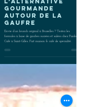
Brunch à
Saint-Gilles :
l’alternative
gourmande
autour de la
gaufre
Envie d’un brunch original à Bruxelles ? Testez les
formules à base de gaufres sucrées et salées chez Pardon
Café à Saint-Gilles. Fait maison & café de spécialité.