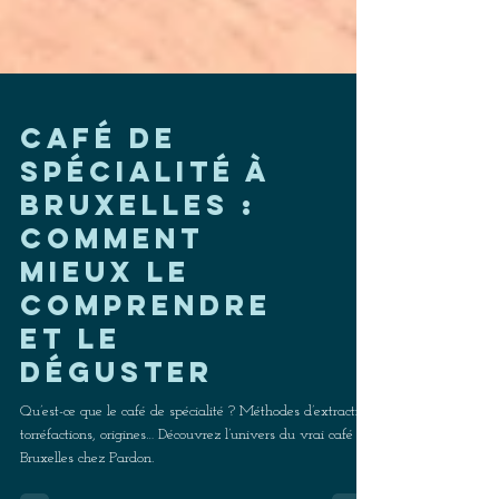
Café de
spécialité à
Bruxelles :
comment
mieux le
comprendre
et le
déguster
Qu’est-ce que le café de spécialité ? Méthodes d’extraction,
torréfactions, origines… Découvrez l’univers du vrai café à