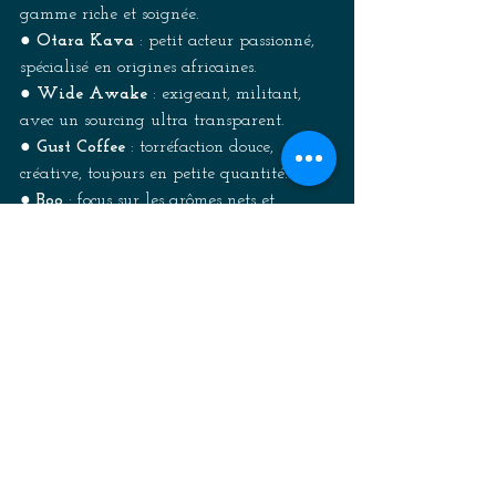
gamme riche et soignée. 
● 
Otara Kava 
: petit acteur passionné, 
spécialisé en origines africaines. 
● 
Wide Awake 
: exigeant, militant, 
avec un sourcing ultra transparent. 
● 
Gust Coffee 
: torréfaction douce, 
créative, toujours en petite quantité. 
● 
Boo 
: focus sur les arômes nets et 
l’approche durable. 
Pourquoi 
choisir un 
café de 
spécialité à 
Bruxelles ? 
Bruxelles est aujourd’hui une véritable 
scène du café. Délaissant peu à peu le 