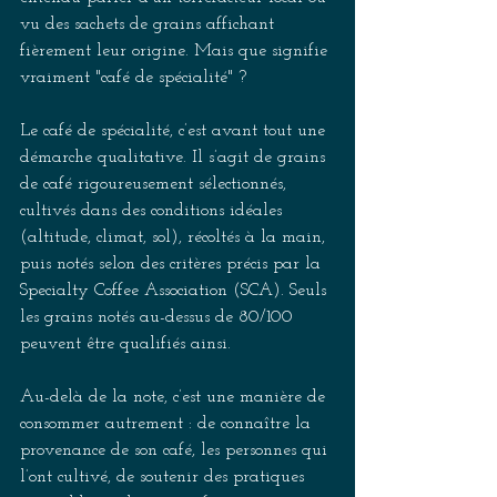
vu des sachets de grains affichant 
fièrement leur origine. Mais que signifie 
vraiment "café de spécialité" ? 
Le café de spécialité, c’est avant tout une 
démarche qualitative. Il s’agit de grains 
de café rigoureusement sélectionnés, 
cultivés dans des conditions idéales 
(altitude, climat, sol), récoltés à la main, 
puis notés selon des critères précis par la 
Specialty Coffee Association (SCA). Seuls 
les grains notés au-dessus de 80/100 
peuvent être qualifiés ainsi. 
Au-delà de la note, c’est une manière de 
consommer autrement : de connaître la 
provenance de son café, les personnes qui 
l’ont cultivé, de soutenir des pratiques 