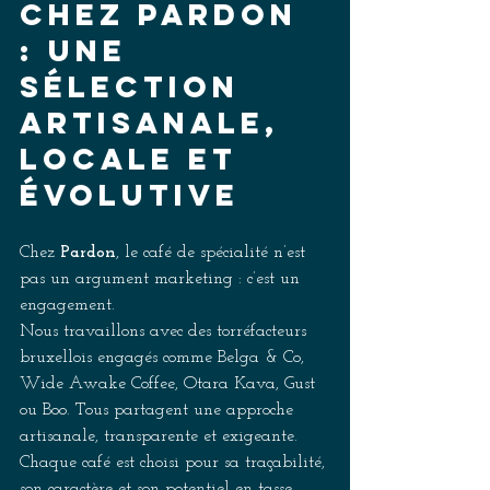
Chez Pardon 
: une 
sélection 
artisanale, 
locale et 
évolutive 
Chez 
Pardon
, le café de spécialité n’est 
pas un argument marketing : c’est un 
engagement. 
Nous travaillons avec des torréfacteurs 
bruxellois engagés comme Belga & Co, 
Wide Awake Coffee, Otara Kava, Gust 
ou Boo. Tous partagent une approche 
artisanale, transparente et exigeante. 
Chaque café est choisi pour sa traçabilité, 
son caractère et son potentiel en tasse. 