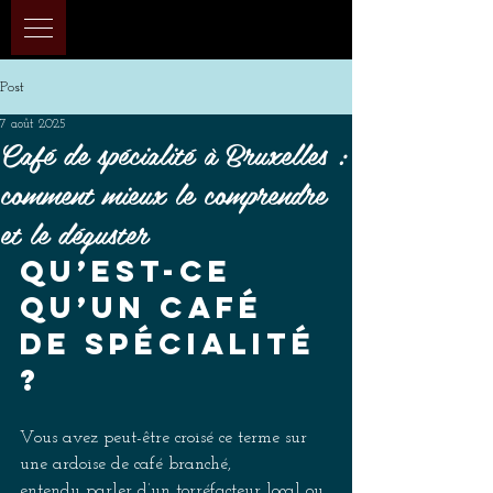
Post
7 août 2025
Café de spécialité à Bruxelles :
comment mieux le comprendre
et le déguster
Qu’est-ce 
qu’un café 
de spécialité 
?
Vous avez peut-être croisé ce terme sur 
une ardoise de café branché, 
entendu parler d’un torréfacteur local ou 