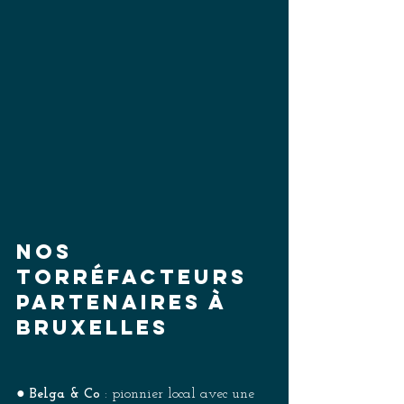
Nos 
torréfacteurs 
partenaires à 
Bruxelles 
● 
Belga & Co 
: pionnier local avec une 